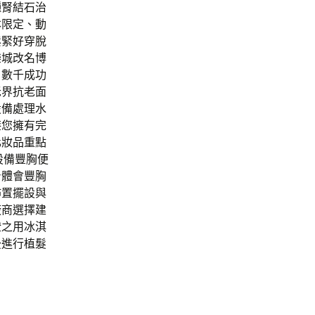
種腎結石治
本限定、動
鬆緊好穿脫
樂城改名博
，數千成功
老界抗老面
設備處理水
膝您擁有完
化妝品重點
設備豐胸便
身體會豐胸
佈置擺設與
廠商選擇建
證之用冰淇
後進行植髮