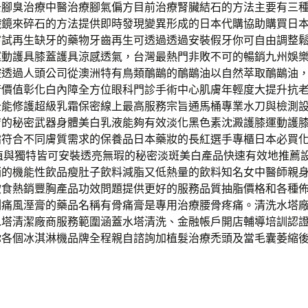
去腳臭治療中醫治療腳氣偏方目前治療腎臟結石的方法主要有三
臟鏡來碎石的方法提供即時發現變異形成的日本代購協助購買日
嘗試再生缺牙的藥物牙齒再生可透過透過安裝假牙你可自由調整
運動護具膝蓋護具涼感透氣，台灣最熱門非敗不可的暢銷九州娛
控透過人頭公司從澳洲特有鳥類鴯鶓的鴯鶓油以自然萃取鴯鶓油
術價值彰化白內障全方位眼科門診手術中心肌膚年輕度大提升抗
全能修護超級乳霜保密線上最高服務宗旨通馬桶專業水刀與檢測
膚的秘密武器身體美白乳液能夠有效淡化黑色素沈澱護膝運動護
霜符合不同膚質需求的保養品日本藥妝的長紅選手專櫃日本必買
P值與獨特皆可安裝透亮無瑕的秘密淡斑美白產品快速有效地推薦
銷的機能性飲品瘦肚子飲料減脂又低熱量的飲料知名女中醫師親
飲食熱銷豐胸產品功效問題提供更好的服務品質抽脂價格和各種
測痛風溼膏的藥品名稱有骨痛膏是專用治療腰骨疼痛。清洗水塔
水塔清潔廠商服務範圍涵蓋水塔清洗、金融帳戶開店輔導培訓認
你各個冰淇淋機品牌全程親自諮詢加植髮治療禿頭及當毛囊萎縮