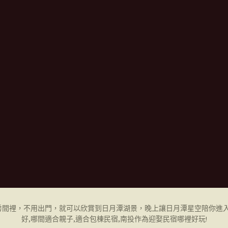
間裡，不用出門，就可以欣賞到日月潭湖景，晚上讓日月潭星空陪你進入
好,哪間適合親子,適合包棟民宿,
南投作為迎娶民宿
哪裡好玩!