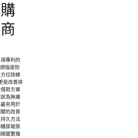
代購
廠商
六項專利的
水煩惱是防
全方位除蟑
更是改善排
佳借款方案
症狀為無痛
為最夯用於
相關的改善
水持久方法
助糖尿玻尿
制細菌繁殖