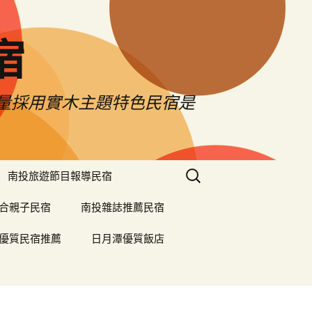
宿
大量採用實木主題特色民宿是
搜
南投旅遊節目報導民宿
尋
關
合親子民宿
南投雜誌推薦民宿
鍵
字:
優質民宿推薦
日月潭優質飯店