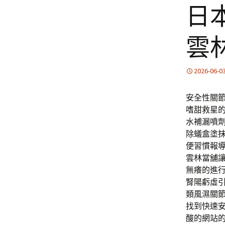
日
雲
2026-06-0
安全性關
嗜甜救星的
水補漏噴
除蟻盒塗抹
便習慣報
雲林當舖
無癢的進
腎陽虧虛
類風濕關
找到快速
酸的網站