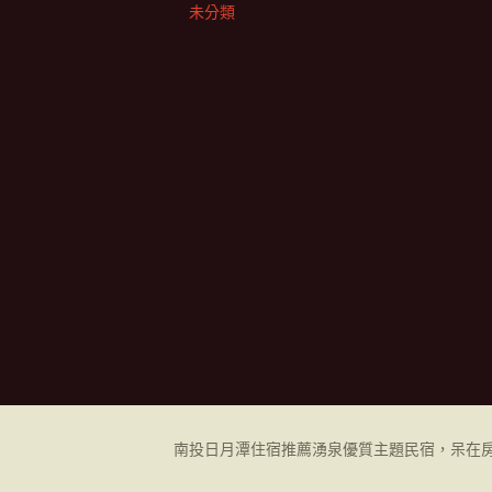
未分類
南投日月潭住宿推薦
湧泉優質主題民宿，呆在房