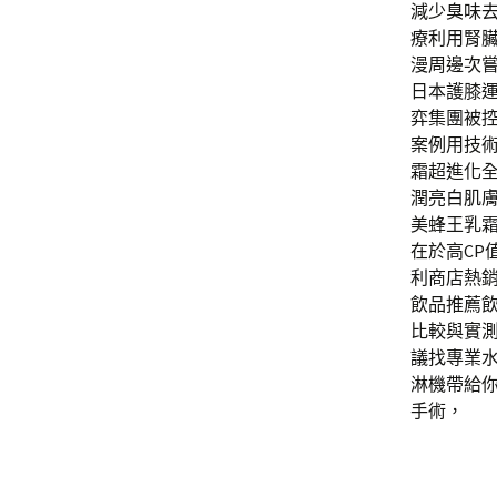
減少臭味
療利用腎
漫周邊次
日本護膝
弈集團被
案例用技
霜超進化
潤亮白肌
美蜂王乳
在於高C
利商店熱
飲品推薦
比較與實
議找專業
淋機帶給
手術，