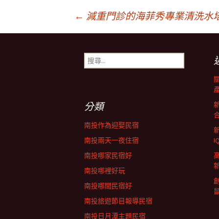
文
←
減重門診的海菲秀專業清洗水
章
搜
尋
導
關
鍵
字:
覽
分類
南投作為迎娶民宿
列
南投兩天一夜住宿
南投哪家民宿好
南投哪裡好玩
南投哪間民宿好
南投旅遊節目報導民宿
南投日月潭主題民宿